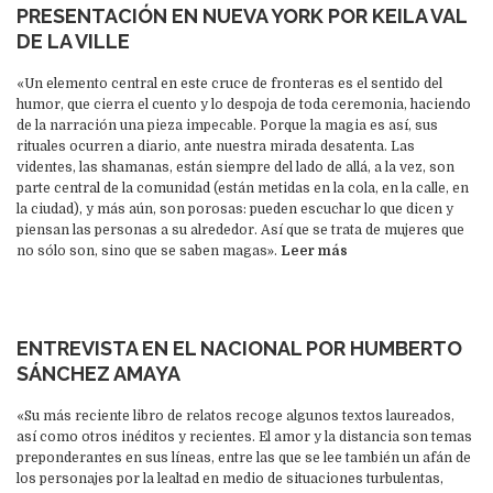
PRESENTACIÓN EN NUEVA YORK POR KEILA VAL
DE LA VILLE
«Un elemento central en este cruce de fronteras es el sentido del
humor, que cierra el cuento y lo despoja de toda ceremonia, haciendo
de la narración una pieza impecable. Porque la magia es así, sus
rituales ocurren a diario, ante nuestra mirada desatenta. Las
videntes, las shamanas, están siempre del lado de allá, a la vez, son
parte central de la comunidad (están metidas en la cola, en la calle, en
la ciudad), y más aún, son porosas: pueden escuchar lo que dicen y
piensan las personas a su alrededor. Así que se trata de mujeres que
no sólo son, sino que se saben magas».
Leer más
ENTREVISTA EN EL NACIONAL POR HUMBERTO
SÁNCHEZ AMAYA
«Su más reciente libro de relatos recoge algunos textos laureados,
así como otros inéditos y recientes. El amor y la distancia son temas
preponderantes en sus líneas, entre las que se lee también un afán de
los personajes por la lealtad en medio de situaciones turbulentas,