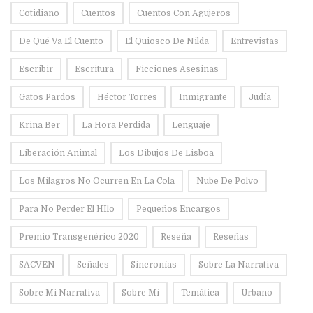
Cotidiano
Cuentos
Cuentos Con Agujeros
De Qué Va El Cuento
El Quiosco De Nilda
Entrevistas
Escribir
Escritura
Ficciones Asesinas
Gatos Pardos
Héctor Torres
Inmigrante
Judía
Krina Ber
La Hora Perdida
Lenguaje
Liberación Animal
Los Dibujos De Lisboa
Los Milagros No Ocurren En La Cola
Nube De Polvo
Para No Perder El HIlo
Pequeños Encargos
Premio Transgenérico 2020
Reseña
Reseñas
SACVEN
Señales
Sincronías
Sobre La Narrativa
Sobre Mi Narrativa
Sobre Mí
Temática
Urbano