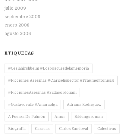
julio 2009
septiembre 2008
enero 2008
agosto 2006
ETIQUETAS
#Cesiahirshbeim #losbosquesdelamemoria
#ficciones Asesinas #claricelispector #fragmentoinicial
#FiccionesAsesinas #sildacordoliani
#Gustavovalle #amaraolga
Adriana Rodríguez
A Fuerza De Pulmón
Amor
Bildungsroman
Biografía
Caracas
Carlos Sandoval
Colectivas