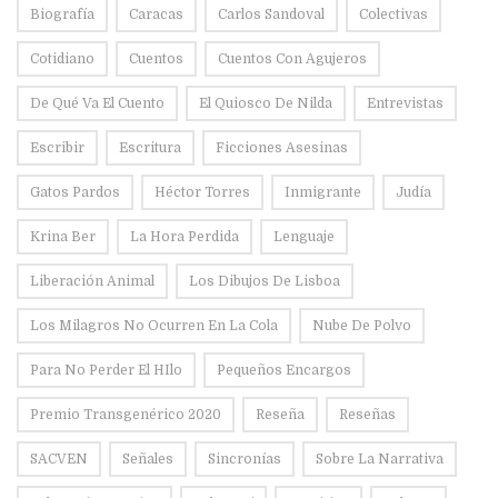
Biografía
Caracas
Carlos Sandoval
Colectivas
Cotidiano
Cuentos
Cuentos Con Agujeros
De Qué Va El Cuento
El Quiosco De Nilda
Entrevistas
Escribir
Escritura
Ficciones Asesinas
Gatos Pardos
Héctor Torres
Inmigrante
Judía
Krina Ber
La Hora Perdida
Lenguaje
Liberación Animal
Los Dibujos De Lisboa
Los Milagros No Ocurren En La Cola
Nube De Polvo
Para No Perder El HIlo
Pequeños Encargos
Premio Transgenérico 2020
Reseña
Reseñas
SACVEN
Señales
Sincronías
Sobre La Narrativa