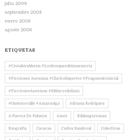
julio 2009
septiembre 2008
enero 2008
agosto 2006
ETIQUETAS
#Cesiahirshbeim #losbosquesdelamemoria
#ficciones Asesinas #claricelispector #fragmentoinicial
#FiccionesAsesinas #sildacordoliani
#Gustavovalle #amaraolga
Adriana Rodríguez
A Fuerza De Pulmón
Amor
Bildungsroman
Biografía
Caracas
Carlos Sandoval
Colectivas