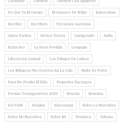
Cotidiano
Cuentos
Cuentos Con Agujeros
De Qué Va El Cuento
El Quiosco De Nilda
Entrevistas
Escribir
Escritura
Ficciones Asesinas
Gatos Pardos
Héctor Torres
Inmigrante
Judía
Krina Ber
La Hora Perdida
Lenguaje
Liberación Animal
Los Dibujos De Lisboa
Los Milagros No Ocurren En La Cola
Nube De Polvo
Para No Perder El HIlo
Pequeños Encargos
Premio Transgenérico 2020
Reseña
Reseñas
SACVEN
Señales
Sincronías
Sobre La Narrativa
Sobre Mi Narrativa
Sobre Mí
Temática
Urbano