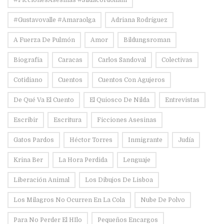
#Gustavovalle #amaraolga
Adriana Rodríguez
A Fuerza De Pulmón
Amor
Bildungsroman
Biografía
Caracas
Carlos Sandoval
Colectivas
Cotidiano
Cuentos
Cuentos Con Agujeros
De Qué Va El Cuento
El Quiosco De Nilda
Entrevistas
Escribir
Escritura
Ficciones Asesinas
Gatos Pardos
Héctor Torres
Inmigrante
Judía
Krina Ber
La Hora Perdida
Lenguaje
Liberación Animal
Los Dibujos De Lisboa
Los Milagros No Ocurren En La Cola
Nube De Polvo
Para No Perder El HIlo
Pequeños Encargos