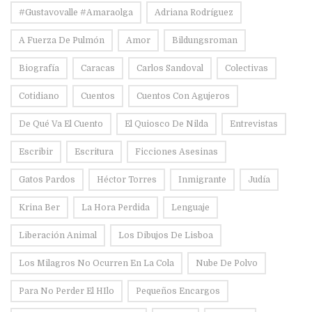
#Gustavovalle #amaraolga
Adriana Rodríguez
A Fuerza De Pulmón
Amor
Bildungsroman
Biografía
Caracas
Carlos Sandoval
Colectivas
Cotidiano
Cuentos
Cuentos Con Agujeros
De Qué Va El Cuento
El Quiosco De Nilda
Entrevistas
Escribir
Escritura
Ficciones Asesinas
Gatos Pardos
Héctor Torres
Inmigrante
Judía
Krina Ber
La Hora Perdida
Lenguaje
Liberación Animal
Los Dibujos De Lisboa
Los Milagros No Ocurren En La Cola
Nube De Polvo
Para No Perder El HIlo
Pequeños Encargos