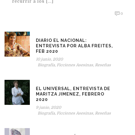
recurrir a los [...]
0
DIARIO EL NACIONAL:
ENTREVISTA POR ALBA FREITES,
FEB 2020
10 junio, 2020
Biografía
,
Ficciones Asesinas
,
Reseñas
EL UNIVERSAL, ENTREVISTA DE
MARITZA JIMENEZ, FEBRERO
2020
9 junio, 2020
Biografía
,
Ficciones Asesinas
,
Reseñas