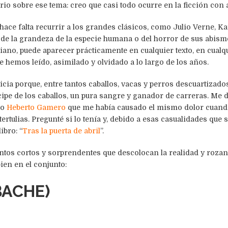
o sobre ese tema: creo que casi todo ocurre en la ficción con a
hace falta recurrir a los grandes clásicos, como Julio Verne, Ka
 de la grandeza de la especie humana o del horror de sus abismo
diano, puede aparecer prácticamente en cualquier texto, en cualq
e hemos leído, asimilado y olvidado a lo largo de los años.
icia porque, entre tantos caballos, vacas y perros descuartizados
ncipe de los caballos, un pura sangre y ganador de carreras. Me
go
Heberto Gamero
que me había causado el mismo dolor cuand
ertulias. Pregunté si lo tenía y, debido a esas casualidades que
ibro: “
Tras la puerta de abril
”.
entos cortos y sorprendentes que descolocan la realidad y rozan 
bien en el conjunto:
BACHE)