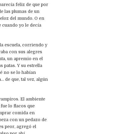
arecía feliz de que por
de las plumas de un
veloz del mundo. O en
e cuando yo le decía
 la escuela, corriendo y
raba con sus alegres
ta, un apremio en el
 patas. Y su estrella
é no se lo habían
 de que, tal vez, algún
 vampiros. El ambiente
fue lo flacos que
comprar comida en
abeza con un pedazo de
s peor, agregó el
algo por ahí.