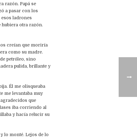
a razón. Papá se
zó a pasar con los
a esos ladrones
 hubiera otra razón.
dos creían que moriría
o era como su madre.
de petróleo, sino
dera pulida, brillante y
ija. Él me olisqueaba
nte me levantaba muy
s agradecidos que
lases iba corriendo al
llaba y hacía relucir su
 lo monté. Lejos de lo