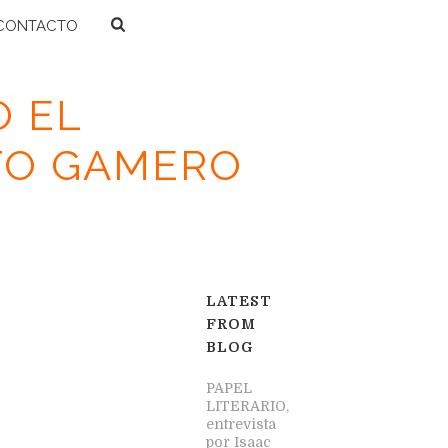
CONTACTO
O EL
TO GAMERO
L CABALLO AZABACHE DE HEBERTO GAMERO
LATEST
FROM
BLOG
PAPEL
LITERARIO,
entrevista
por Isaac