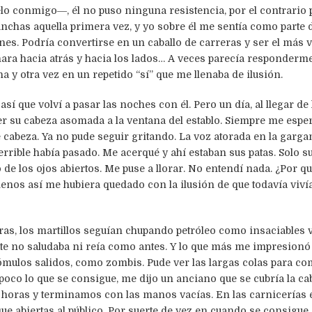
lo conmigo―, él no puso ninguna resistencia, por el contrario p
anchas aquella primera vez, y yo sobre él me sentía como parte 
es. Podría convertirse en un caballo de carreras y ser el más 
ara hacia atrás y hacia los lados… A veces parecía responderm
 y otra vez en un repetido “sí” que me llenaba de ilusión.
sí que volví a pasar las noches con él. Pero un día, al llegar de
r su cabeza asomada a la ventana del establo. Siempre me espe
cabeza. Ya no pude seguir gritando. La voz atorada en la gargan
rrible había pasado. Me acerqué y ahí estaban sus patas. Solo sus
 los ojos abiertos. Me puse a llorar. No entendí nada. ¿Por qu
os así me hubiera quedado con la ilusión de que todavía vivía…
ueras, los martillos seguían chupando petróleo como insaciables
te no saludaba ni reía como antes. Y lo que más me impresionó 
pómulos salidos, como zombis. Pude ver las largas colas para 
poco lo que se consigue, me dijo un anciano que se cubría la c
 horas y terminamos con las manos vacías. En las carnicerías e
 abiertas al público. Por suerte de vez en cuando se consigue 