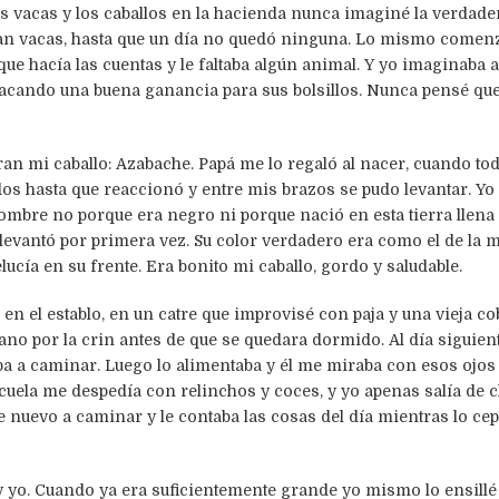
vacas y los caballos en la hacienda nunca imaginé la verdader
aban vacas, hasta que un día no quedó ninguna. Lo mismo comen
 que hacía las cuentas y le faltaba algún animal. Y yo imaginaba 
sacando una buena ganancia para sus bolsillos. Nunca pensé que
n mi caballo: Azabache. Papá me lo regaló al nacer, cuando to
dos hasta que reaccionó y entre mis brazos se pudo levantar. Y
 nombre no porque era negro ni porque nació en esta tierra llena 
evantó por primera vez. Su color verdadero era como el de la ma
lucía en su frente. Era bonito mi caballo, gordo y saludable.
n el establo, en un catre que improvisé con paja y una vieja cob
mano por la crin antes de que se quedara dormido. Al día siguie
aba a caminar. Luego lo alimentaba y él me miraba con esos ojo
cuela me despedía con relinchos y coces, y yo apenas salía de c
e nuevo a caminar y le contaba las cosas del día mientras lo cepi
yo. Cuando ya era suficientemente grande yo mismo lo ensillé y