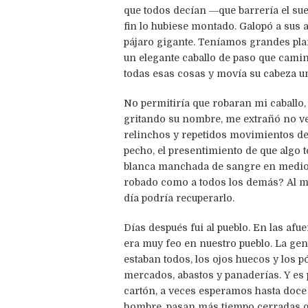
que todos decían ―que barrería el sue
fin lo hubiese montado. Galopó a sus 
pájaro gigante. Teníamos grandes plan
un elegante caballo de paso que camin
todas esas cosas y movía su cabeza una
No permitiría que robaran mi caballo, a
gritando su nombre, me extrañó no ve
relinchos y repetidos movimientos de 
pecho, el presentimiento de que algo te
blanca manchada de sangre en medio de
robado como a todos los demás? Al men
día podría recuperarlo.
Días después fui al pueblo. En las af
era muy feo en nuestro pueblo. La gen
estaban todos, los ojos huecos y los 
mercados, abastos y panaderías. Y es 
cartón, a veces esperamos hasta doce
hombre, pasan más tiempo cerradas que