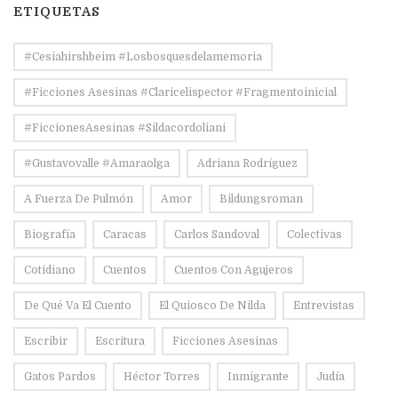
ETIQUETAS
#Cesiahirshbeim #losbosquesdelamemoria
#ficciones Asesinas #claricelispector #fragmentoinicial
#FiccionesAsesinas #sildacordoliani
#Gustavovalle #amaraolga
Adriana Rodríguez
A Fuerza De Pulmón
Amor
Bildungsroman
Biografía
Caracas
Carlos Sandoval
Colectivas
Cotidiano
Cuentos
Cuentos Con Agujeros
De Qué Va El Cuento
El Quiosco De Nilda
Entrevistas
Escribir
Escritura
Ficciones Asesinas
Gatos Pardos
Héctor Torres
Inmigrante
Judía