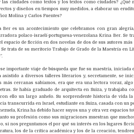
r las ciudades como textos y los textos como ciudades? ¿Qué 
yectos y diseños en tiempos muy medidos, a elaborar un erudito
ñoz Molina y Carlos Fuentes?
na Ber es un acontecimiento que celebramos con gran alegría
arradora polaco-israelí-portuguesa-venezolana Krina Ber. Se t
del espacio de ficción en dos novelas de dos de sus autores m
Se trata de su meritorio Trabajo de Grado de la Maestría en L
”.
e importante viaje de búsqueda que fue su maestría, iniciada 
asistido a diversos talleres literarios y, secretamente, se ini
s más cercanas sabíamos, era que era una lectora voraz, algo
etras. Se había graduado de arquitecta en Suiza, y trabajaba c
 con ello un largo anhelo. Su sorprendente historia de vida 
ia transcurrida en Israel, estudiante en Suiza, casada con un 
nezuela, Krina ha debido hacer suyos una y otra vez espacios to
s. Tanto su profesión como sus migraciones muestran que muchos
 si nos preguntamos el por qué su interés en los lugares ficcio
ratura, los de la crítica académica y los de la creación, tend