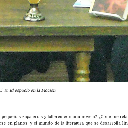
15
In
El espacio en la Ficción
de pequeñas zapaterías y talleres con una novela? ¿Cómo se rel
e en planos, y el mundo de la literatura que se desarrolla li