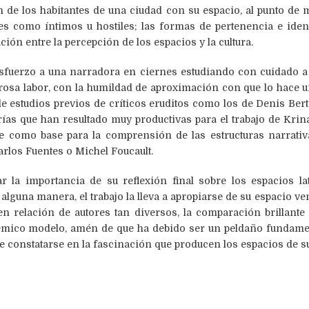
ión de los habitantes de una ciudad con su espacio, al punto de 
es como íntimos u hostiles; las formas de pertenencia e ident
ación entre la percepción de los espacios y la cultura.
esfuerzo a una narradora en ciernes estudiando con cuidado a
rosa labor, con la humildad de aproximación con que lo hace un e
de estudios previos de críticos eruditos como los de Denis B
rías que han resultado muy productivas para el trabajo de Kri
te como base para la comprensión de las estructuras narrativa
arlos Fuentes o Michel Foucault.
 la importancia de su reflexión final sobre los espacios la
lguna manera, el trabajo la lleva a apropiarse de su espacio 
a en relación de autores tan diversos, la comparación brillant
adémico modelo, amén de que ha debido ser un peldaño fundam
e constatarse en la fascinación que producen los espacios de s