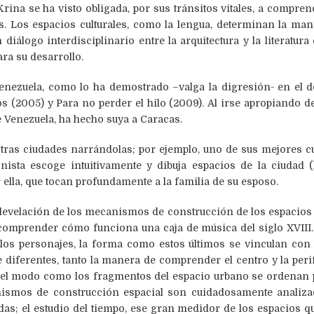
ina se ha visto obligada, por sus tránsitos vitales, a compre
s. Los espacios culturales, como la lengua, determinan la man
un diálogo interdisciplinario entre la arquitectura y la literatur
ra su desarrollo.
enezuela, como lo ha demostrado –valga la digresión- en el d
s (2005) y Para no perder el hilo (2009). Al irse apropiando 
 Venezuela, ha hecho suya a Caracas.
tras ciudades narrándolas; por ejemplo, uno de sus mejores cu
onista escoge intuitivamente y dibuja espacios de la ciudad 
ella, que tocan profundamente a la familia de su esposo.
develación de los mecanismos de construcción de los espacios
comprender cómo funciona una caja de música del siglo XVIII.
los personajes, la forma como estos últimos se vinculan con 
iferentes, tanto la manera de comprender el centro y la peri
o, el modo como los fragmentos del espacio urbano se ordenan 
smos de construcción espacial son cuidadosamente analiza
as; el estudio del tiempo, ese gran medidor de los espacios q