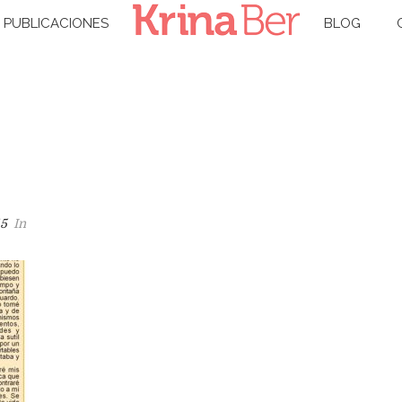
PUBLICACIONES
BLOG
INICIO
/
RESEÑAS
/
LA HORA PERDIDA
/
LECTURA
15
In