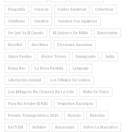
Biografía
Caracas
Carlos Sandoval
Colectivas
Cotidiano
Cuentos
Cuentos Con Agujeros
De Qué Va El Cuento
El Quiosco De Nilda
Entrevistas
Escribir
Escritura
Ficciones Asesinas
Gatos Pardos
Héctor Torres
Inmigrante
Judía
Krina Ber
La Hora Perdida
Lenguaje
Liberación Animal
Los Dibujos De Lisboa
Los Milagros No Ocurren En La Cola
Nube De Polvo
Para No Perder El HIlo
Pequeños Encargos
Premio Transgenérico 2020
Reseña
Reseñas
SACVEN
Señales
Sincronías
Sobre La Narrativa