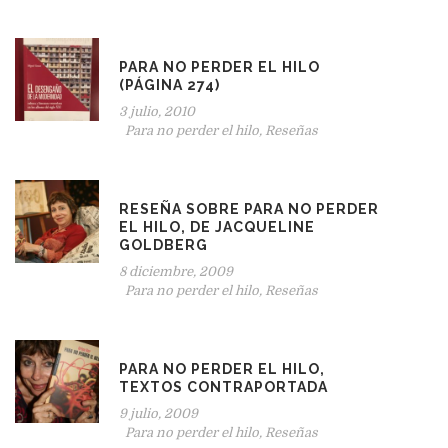
PARA NO PERDER EL HILO
(PÁGINA 274)
3 julio, 2010
Para no perder el hilo
,
Reseñas
RESEÑA SOBRE PARA NO PERDER
EL HILO, DE JACQUELINE
GOLDBERG
8 diciembre, 2009
Para no perder el hilo
,
Reseñas
PARA NO PERDER EL HILO,
TEXTOS CONTRAPORTADA
9 julio, 2009
Para no perder el hilo
,
Reseñas