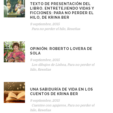
TEXTO DE PRESENTACIÓN DEL
LIBRO. ENTRETEJIENDO VIDAS Y
FICCIONES: PARA NO PERDER EL
HILO, DE KRINA BER
9 septiembre, 2015
Para no perder el hilo
,
Reseñas
OPINIÓN: ROBERTO LOVERA DE
SOLA
9 septiembre, 2015
Los dibujos de Lisboa
,
Para no perder el
hilo
,
Reseñas
UNA SABIDURÍA DE VIDA EN LOS
CUENTOS DE KRINA BER
9 septiembre, 2015
Cuentos con agujeros
,
Para no perder el
hilo
,
Reseñas