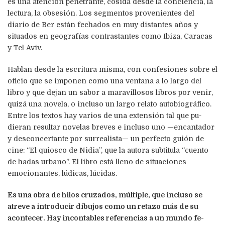
es una atención pe­netrante, cosida desde la conciencia, la
lectura, la ob­se­sión. Los segmentos provenientes del
diario de Ber están fe­cha­dos en muy distantes años y
situados en geografías con­trastantes como Ibiza, Caracas
y Tel Aviv.
Hablan des­de la escritura misma, con confesiones sobre el
oficio que se imponen como una ventana a lo largo del
libro y que de­jan un sabor a maravillosos libros por venir,
quizá una no­vela, o incluso un largo relato autobiográfico.
Entre los textos hay varios de una extensión tal que pu­­­­
dieran resultar no­ve­las breves e in­cluso uno —en­can­ta­­dor
y des­con­cer­tan­­te por su­­rrea­lista— un per­fec­to guión de
cine: “El quios­co de Nidia”, que la autora subtitula “cuen­to
de hadas ur­ba­no”. El libro está lleno de situaciones
emocionantes, lú­di­cas, lúcidas.
Es una obra de hilos cruzados, múltiple, que in­­cluso se
atreve a introducir dibujos como un retazo más de su
acontecer. Hay incontables referencias a un mundo fe­­