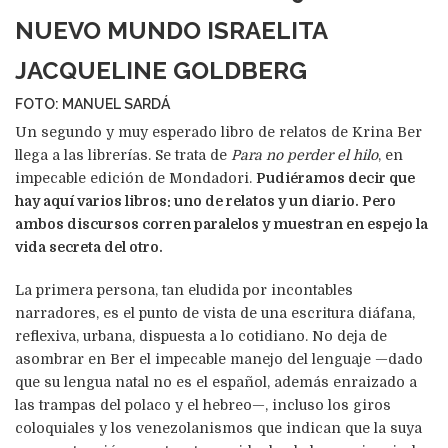
NUEVO MUNDO ISRAELITA
JACQUELINE GOLDBERG
FOTO: MANUEL SARDÁ
Un segundo y muy esperado libro de relatos de Kri­na Ber
llega a las librerías. Se trata de
Para no per­der el hilo
, en
impecable edición de Mondadori.
Pudiéramos decir que
hay aquí varios libros: uno de re­la­tos y un diario. Pero
ambos discursos corren paralelos y muestran en espejo la
vida secreta del otro.
La primera per­sona, tan eludida por incontables
narradores, es el punto de vista de una escritura diáfana,
reflexiva, urba­na, dispuesta a lo cotidiano. No deja de
asombrar en Ber el impecable manejo del lenguaje —dado
que su lengua na­tal no es el español, además enraizado a
las trampas del polaco y el hebreo—, incluso los giros
coloquiales y los ve­nezolanismos que indican que la suya