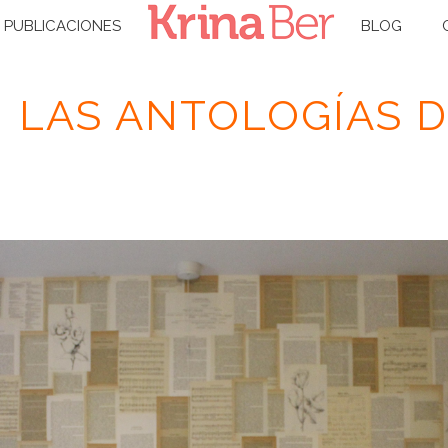
PUBLICACIONES
BLOG
N LAS ANTOLOGÍAS 
INICIO
/
RESEÑAS
/
FICCIONES ASESINAS
/ D