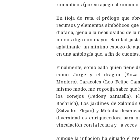
románticos (por su apego al roman o a l
En Hoja de ruta, el prólogo que abr
recursos y elementos simbólicos que p
diáfana, ajena a la nebulosidad de l
no nos diga con mayor claridad, justa
aglutinante- un mínimo esbozo de aque
en una antología que, a fin de cuentas
Finalmente, como cada quien tiene der
como Jorge y el dragón (Enza Ga
Montero), Caracoles (Leo Felipe Camp
mismo modo, me regocija saber que hi
los conejos (Fedosy Santaella), F
Bachrich), Los jardines de Salomón (
(Salvador Fleján) y Melodía desenca
diversidad es enriquecedora para nu
vinculación con la lectura y –a veces- 
Aunque la inflación ha situado el pr