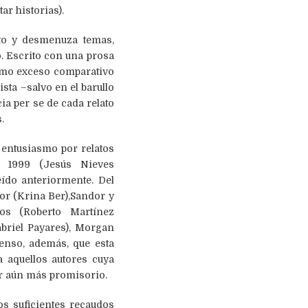
ar historias).
cto y desmenuza temas,
. Escrito con una prosa
ismo exceso comparativo
sta –salvo en el barullo
ia per se de cada relato
.
 entusiasmo por relatos
, 1999 (Jesús Nieves
eído anteriormente. Del
or (Krina Ber),Sandor y
dos (Roberto Martínez
abriel Payares), Morgan
enso, además, que esta
 aquellos autores cuya
ser aún más promisorio.
os suficientes recaudos