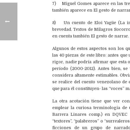
7) Miguel Gomes aparece en las tres 
también aparece en El gesto de narra
8) Un cuento de Eloi Yagüe (La inc
brevedad. Textos de Milagros Socorro
en cuenta también El gesto de narrar.
Algunos de estos aspectos son los q
las 40 piezas de este libro: antes qu
rigor, nadie podría afirmar que esta 
período (2000-2012). Antes bien, se 
considera altamente estimables. Obvia
se realice del cuento venezolano de e
que para él constituyen- las “voces” 
La otra acotación tiene que ver con
emplear la curiosa terminología de 
Barrera Linares comp.) en DQVEC re
“textores”, “palabreros” o “surrealer
ficciones de un grupo de narrado