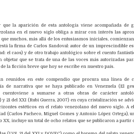
r que la aparición de esta antología viene acompañada de gr
nezolana en el nuevo siglo obliga a mirar con interés las apro
 que muchos, más allá de los entusiasmos iniciales, comienza
está la firma de Carlos Sandoval: autor de un imprescindible es
d: el caos) y de otro trabajo antológico sobre el cuento fantást
n objetar que se trata de una de las voces más autorizadas pa
e la ficción breve que hoy se escribe en nuestro país.
tán reunidos en este compendio que procura una línea de 
ía de narrativa que se haya publicado en Venezuela (El ges
 cuentoviene a sumarse a otras obras de carácter antol
 y 21 del XXI (Rubi Guerra, 2007) en cuya cristalización se adv
zontes estéticos en el relato venezolano del nuevo siglo. A el
dad (Carlos Pacheco, Miguel Gomes y Antonio López Ortega), u
o XX, incluye un total de ocho relatos que se publicaron a partir
das (LVS, 21 del XXI y DQVEC) como el baremo del relato venezo