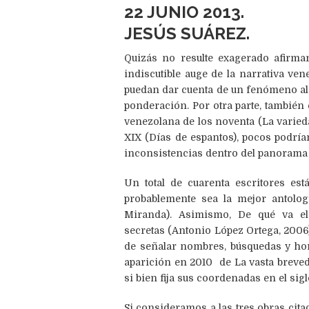
22 JUNIO 2013.
JESÚS SUÁREZ.
Quizás no resulte exagerado afirma
indiscutible auge de la narrativa ve
puedan dar cuenta de un fenómeno al
ponderación. Por otra parte, también 
venezolana de los noventa (La varieda
XIX (Días de espantos), pocos podría
inconsistencias dentro del panorama d
Un total de cuarenta escritores es
probablemente sea la mejor antolog
Miranda). Asimismo, De qué va el
secretas (Antonio López Ortega, 2006)
de señalar nombres, búsquedas y hori
aparición en 2010 de La vasta breve
si bien fija sus coordenadas en el sigl
Si consideramos a las tres obras cita