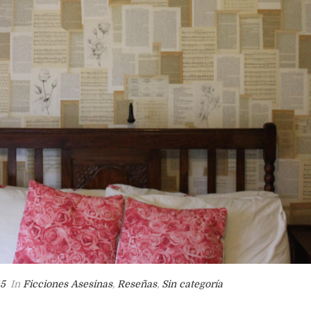
15
In
Ficciones Asesinas
,
Reseñas
,
Sin categoría