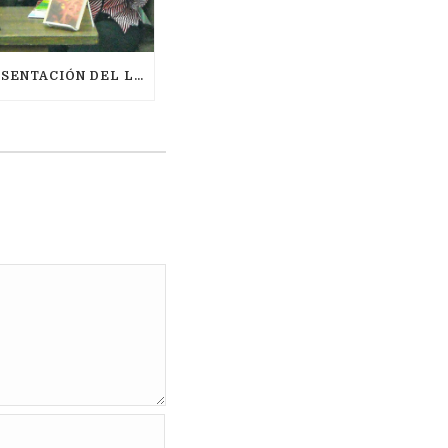
TEXTO DE PRESENTACIÓN DEL LIBRO. ENTRETEJIENDO VIDAS Y FICCIONES: PARA NO PERDER EL HILO, DE KRINA BER