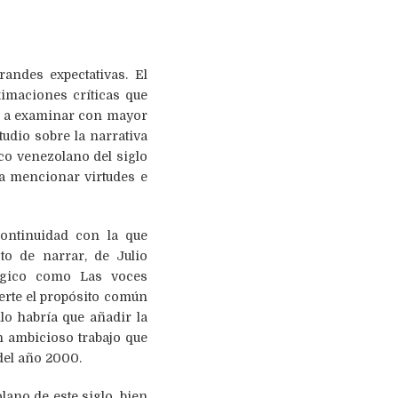
andes expectativas. El
ximaciones críticas que
n a examinar con mayor
tudio sobre la narrativa
ico venezolano del siglo
ra mencionar virtudes e
continuidad con la que
to de narrar, de Julio
ógico como Las voces
ierte el propósito común
lo habría que añadir la
n ambicioso trabajo que
 del año 2000.
lano de este siglo, bien