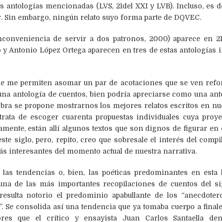
antologías mencionadas (LVS, 21del XXI y LVB). Incluso, es d
r. Sin embargo, ningún relato suyo forma parte de DQVEC.
onveniencia de servir a dos patronos, 2000) aparece en 21
 y Antonio López Ortega aparecen en tres de estas antologías
ue me permiten asomar un par de acotaciones que se ven refor
e una antología de cuentos, bien podría apreciarse como una ant
obra se propone mostrarnos los mejores relatos escritos en nue
trata de escoger cuarenta propuestas individuales cuya proye
mente, están allí algunos textos que son dignos de figurar en 
ste siglo, pero, repito, creo que sobresale el interés del comp
más interesantes del momento actual de nuestra narrativa.
 las tendencias o, bien, las poéticas predominantes en esta 
una de las más importantes recopilaciones de cuentos del sig
sulta notorio el predominio apabullante de los “anecdoter
os”. Se consolida así una tendencia que ya tomaba cuerpo a final
res que el crítico y ensayista Juan Carlos Santaella d