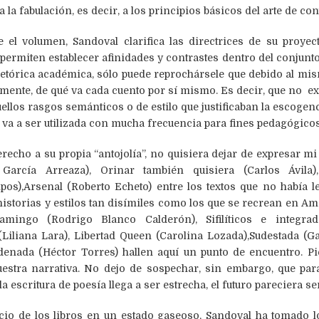
a fabulación, es decir, a los principios básicos del arte de cont
e el volumen, Sandoval clarifica las directrices de su proye
ermiten establecer afinidades y contrastes dentro del conjunto
a retórica académica, sólo puede reprochársele que debido al m
mente, de qué va cada cuento por sí mismo. Es decir, que no exi
llos rasgos semánticos o de estilo que justificaban la escogenc
, va a ser utilizada con mucha frecuencia para fines pedagógicos
echo a su propia “antojolía”, no quisiera dejar de expresar mi
rcía Arreaza), Orinar también quisiera (Carlos Ávila)
os),Arsenal (Roberto Echeto) entre los textos que no había l
storias y estilos tan disímiles como los que se recrean en Am
lamingo (Rodrigo Blanco Calderón), Sifilíticos e integra
Liliana Lara), Libertad Queen (Carolina Lozada),Sudestada (G
denada (Héctor Torres) hallen aquí un punto de encuentro. Pi
estra narrativa. No dejo de sospechar, sin embargo, que para
la escritura de poesía llega a ser estrecha, el futuro pareciera 
ecio de los libros en un estado gaseoso, Sandoval ha tomado l