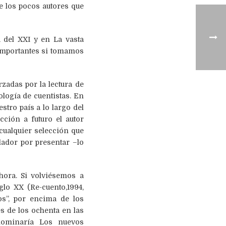
e los pocos autores que
 del XXI y en La vasta
 importantes si tomamos
zadas por la lectura de
ología de cuentistas. En
stro país a lo largo del
cción a futuro el autor
cualquier selección que
ilador por presentar –lo
hora. Si volviésemos a
lo XX (Re-cuento,1994,
os”, por encima de los
es de los ochenta en las
enominaría Los nuevos