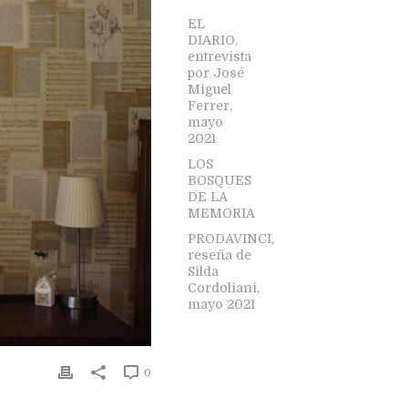
EL
DIARIO,
entrevista
por José
Miguel
Ferrer,
mayo
2021
LOS
BOSQUES
DE LA
MEMORIA
PRODAVINCI,
reseña de
Silda
Cordoliani,
mayo 2021
0