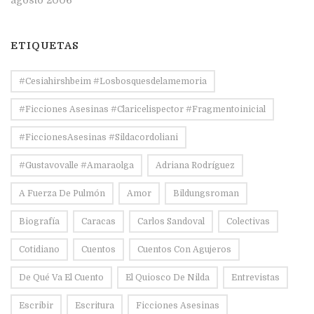
agosto 2006
ETIQUETAS
#Cesiahirshbeim #losbosquesdelamemoria
#ficciones Asesinas #claricelispector #fragmentoinicial
#FiccionesAsesinas #sildacordoliani
#Gustavovalle #amaraolga
Adriana Rodríguez
A Fuerza De Pulmón
Amor
Bildungsroman
Biografía
Caracas
Carlos Sandoval
Colectivas
Cotidiano
Cuentos
Cuentos Con Agujeros
De Qué Va El Cuento
El Quiosco De Nilda
Entrevistas
Escribir
Escritura
Ficciones Asesinas