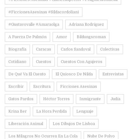
#FiccionesAsesinas #sildacordoliani
#Gustavovalle #amaraolga
Adriana Rodríguez
A Fuerza De Pulmón
Amor
Bildungsroman
Biografía
Caracas
Carlos Sandoval
Colectivas
Cotidiano
Cuentos
Cuentos Con Agujeros
De Qué Va El Cuento
El Quiosco De Nilda
Entrevistas
Escribir
Escritura
Ficciones Asesinas
Gatos Pardos
Héctor Torres
Inmigrante
Judía
Krina Ber
La Hora Perdida
Lenguaje
Liberación Animal
Los Dibujos De Lisboa
Los Milagros No Ocurren En La Cola
Nube De Polvo