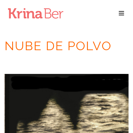
NUBE DE POLVO
INICIO
/
RESEÑAS
/
NUBE DE POLVO