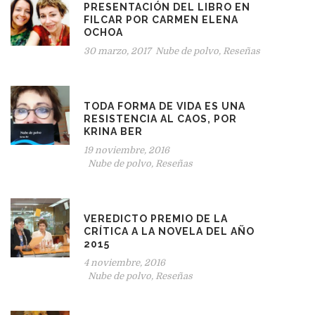
PRESENTACIÓN DEL LIBRO EN
FILCAR POR CARMEN ELENA
OCHOA
30 marzo, 2017
Nube de polvo
,
Reseñas
TODA FORMA DE VIDA ES UNA
RESISTENCIA AL CAOS, POR
KRINA BER
19 noviembre, 2016
Nube de polvo
,
Reseñas
VEREDICTO PREMIO DE LA
CRÍTICA A LA NOVELA DEL AÑO
2015
4 noviembre, 2016
Nube de polvo
,
Reseñas