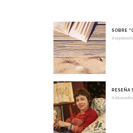
SOBRE “
8 septiembr
RESEÑA 
8 diciembr