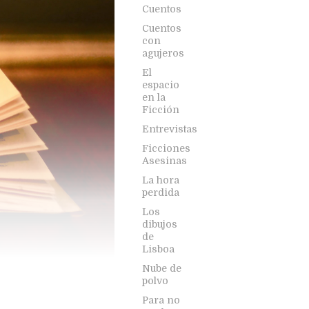
Cuentos
Cuentos
con
agujeros
El
espacio
en la
Ficción
Entrevistas
Ficciones
Asesinas
La hora
perdida
Los
dibujos
de
Lisboa
Nube de
polvo
Para no