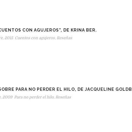
CUENTOS CON AGUJEROS”, DE KRINA BER.
e, 2015
Cuentos con agujeros
,
Reseñas
SOBRE PARA NO PERDER EL HILO, DE JACQUELINE GOLD
e, 2009
Para no perder el hilo
,
Reseñas