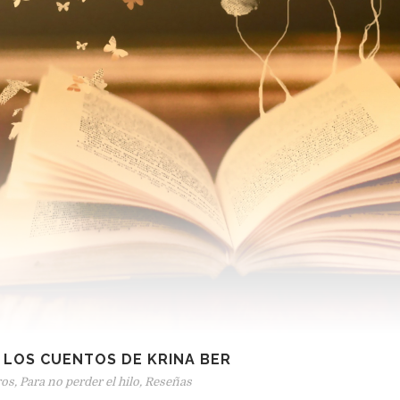
N LOS CUENTOS DE KRINA BER
ros
,
Para no perder el hilo
,
Reseñas