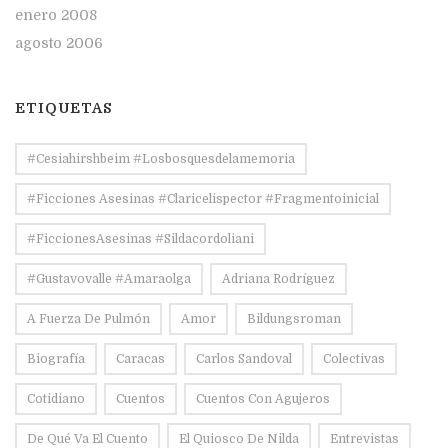
enero 2008
agosto 2006
ETIQUETAS
#Cesiahirshbeim #losbosquesdelamemoria
#ficciones Asesinas #claricelispector #fragmentoinicial
#FiccionesAsesinas #sildacordoliani
#Gustavovalle #amaraolga
Adriana Rodríguez
A Fuerza De Pulmón
Amor
Bildungsroman
Biografía
Caracas
Carlos Sandoval
Colectivas
Cotidiano
Cuentos
Cuentos Con Agujeros
De Qué Va El Cuento
El Quiosco De Nilda
Entrevistas