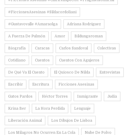
#ficciones Asesinas #claricelispector #fragmentoinicial
#FiccionesAsesinas #sildacordoliani
#Gustavovalle #amaraolga
Adriana Rodríguez
A Fuerza De Pulmón
Amor
Bildungsroman
Biografía
Caracas
Carlos Sandoval
Colectivas
Cotidiano
Cuentos
Cuentos Con Agujeros
De Qué Va El Cuento
El Quiosco De Nilda
Entrevistas
Escribir
Escritura
Ficciones Asesinas
Gatos Pardos
Héctor Torres
Inmigrante
Judía
Krina Ber
La Hora Perdida
Lenguaje
Liberación Animal
Los Dibujos De Lisboa
Los Milagros No Ocurren En La Cola
Nube De Polvo