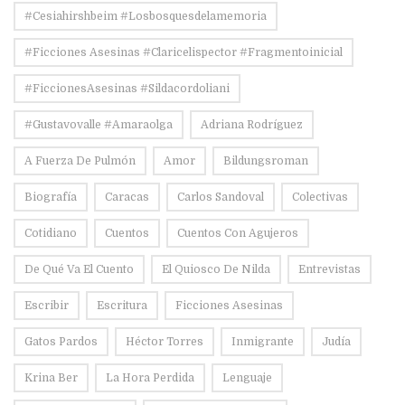
#Cesiahirshbeim #losbosquesdelamemoria
#ficciones Asesinas #claricelispector #fragmentoinicial
#FiccionesAsesinas #sildacordoliani
#Gustavovalle #amaraolga
Adriana Rodríguez
A Fuerza De Pulmón
Amor
Bildungsroman
Biografía
Caracas
Carlos Sandoval
Colectivas
Cotidiano
Cuentos
Cuentos Con Agujeros
De Qué Va El Cuento
El Quiosco De Nilda
Entrevistas
Escribir
Escritura
Ficciones Asesinas
Gatos Pardos
Héctor Torres
Inmigrante
Judía
Krina Ber
La Hora Perdida
Lenguaje