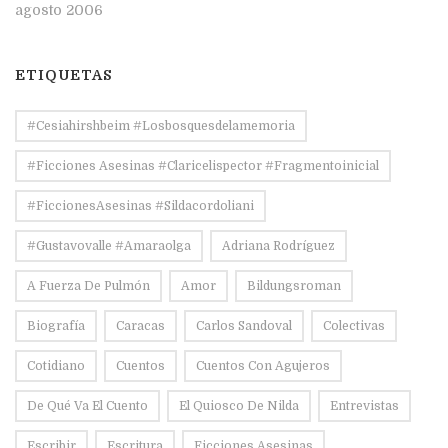
agosto 2006
ETIQUETAS
#Cesiahirshbeim #losbosquesdelamemoria
#ficciones Asesinas #claricelispector #fragmentoinicial
#FiccionesAsesinas #sildacordoliani
#Gustavovalle #amaraolga
Adriana Rodríguez
A Fuerza De Pulmón
Amor
Bildungsroman
Biografía
Caracas
Carlos Sandoval
Colectivas
Cotidiano
Cuentos
Cuentos Con Agujeros
De Qué Va El Cuento
El Quiosco De Nilda
Entrevistas
Escribir
Escritura
Ficciones Asesinas