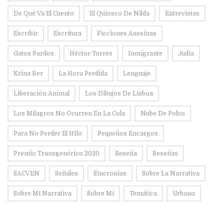
De Qué Va El Cuento
El Quiosco De Nilda
Entrevistas
Escribir
Escritura
Ficciones Asesinas
Gatos Pardos
Héctor Torres
Inmigrante
Judía
Krina Ber
La Hora Perdida
Lenguaje
Liberación Animal
Los Dibujos De Lisboa
Los Milagros No Ocurren En La Cola
Nube De Polvo
Para No Perder El HIlo
Pequeños Encargos
Premio Transgenérico 2020
Reseña
Reseñas
SACVEN
Señales
Sincronías
Sobre La Narrativa
Sobre Mi Narrativa
Sobre Mí
Temática
Urbano