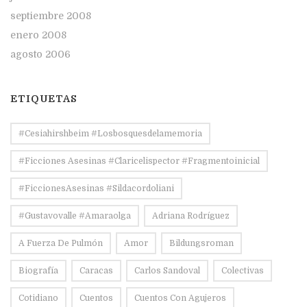
septiembre 2008
enero 2008
agosto 2006
ETIQUETAS
#Cesiahirshbeim #losbosquesdelamemoria
#ficciones Asesinas #claricelispector #fragmentoinicial
#FiccionesAsesinas #sildacordoliani
#Gustavovalle #amaraolga
Adriana Rodríguez
A Fuerza De Pulmón
Amor
Bildungsroman
Biografía
Caracas
Carlos Sandoval
Colectivas
Cotidiano
Cuentos
Cuentos Con Agujeros