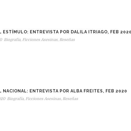
L ESTÍMULO: ENTREVISTA POR DALILA ITRIAGO, FEB 202
20
Biografía
,
Ficciones Asesinas
,
Reseñas
L NACIONAL: ENTREVISTA POR ALBA FREITES, FEB 2020
020
Biografía
,
Ficciones Asesinas
,
Reseñas