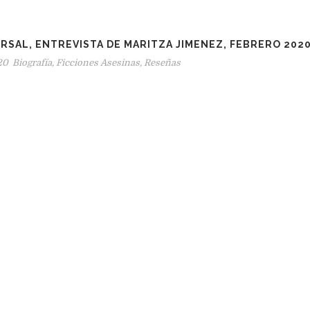
ERSAL, ENTREVISTA DE MARITZA JIMENEZ, FEBRERO 202
20
Biografía
,
Ficciones Asesinas
,
Reseñas