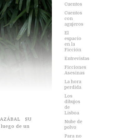
Cuentos
Cuentos
con
agujeros
El
espacio
en la
Ficción
Entrevistas
Ficciones
Asesinas
La hora
perdida
Los
dibujos
de
Lisboa
RRAZÁBAL SU
Nube de
 luego de un
polvo
Para no