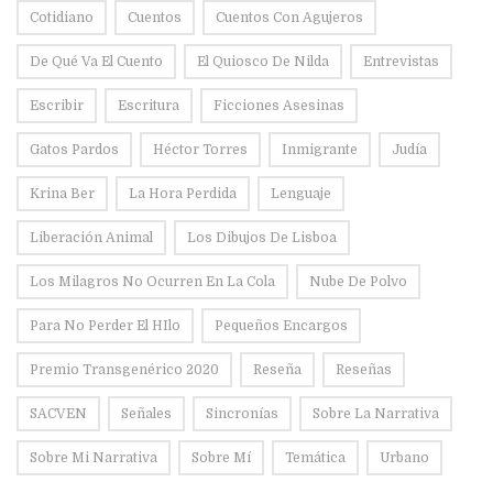
Cotidiano
Cuentos
Cuentos Con Agujeros
De Qué Va El Cuento
El Quiosco De Nilda
Entrevistas
Escribir
Escritura
Ficciones Asesinas
Gatos Pardos
Héctor Torres
Inmigrante
Judía
Krina Ber
La Hora Perdida
Lenguaje
Liberación Animal
Los Dibujos De Lisboa
Los Milagros No Ocurren En La Cola
Nube De Polvo
Para No Perder El HIlo
Pequeños Encargos
Premio Transgenérico 2020
Reseña
Reseñas
SACVEN
Señales
Sincronías
Sobre La Narrativa
Sobre Mi Narrativa
Sobre Mí
Temática
Urbano