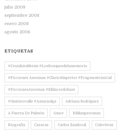
julio 2009
septiembre 2008
enero 2008
agosto 2006
ETIQUETAS
#Cesiahirshbeim #losbosquesdelamemoria
#ficciones Asesinas #claricelispector #fragmentoinicial
#FiccionesAsesinas #sildacordoliani
#Gustavovalle #amaraolga
Adriana Rodríguez
A Fuerza De Pulmón
Amor
Bildungsroman
Biografía
Caracas
Carlos Sandoval
Colectivas